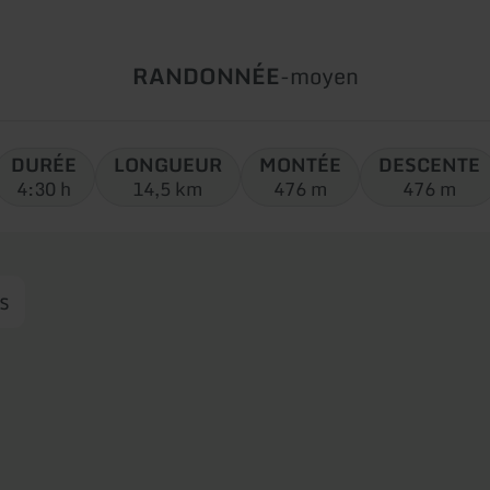
Type
Difficulté:
RANDONNÉE
-
moyen
de
circuit:
DURÉE
LONGUEUR
MONTÉE
DESCENTE
4:30 h
14,5 km
476 m
476 m
s