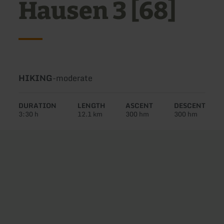
Hausen 3 [68]
Type
Difficulty:
HIKING
-
moderate
of
tour:
DURATION
LENGTH
ASCENT
DESCENT
3:30 h
12.1 km
300 hm
300 hm