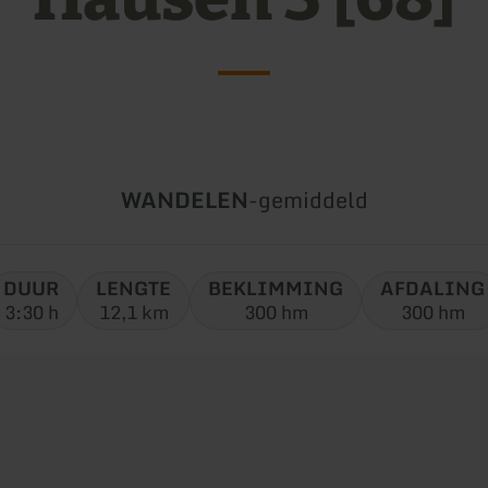
Soort
Moeilijkheidsgraad:
WANDELEN
-
gemiddeld
tour:
DUUR
LENGTE
BEKLIMMING
AFDALING
3:30 h
12,1 km
300 hm
300 hm