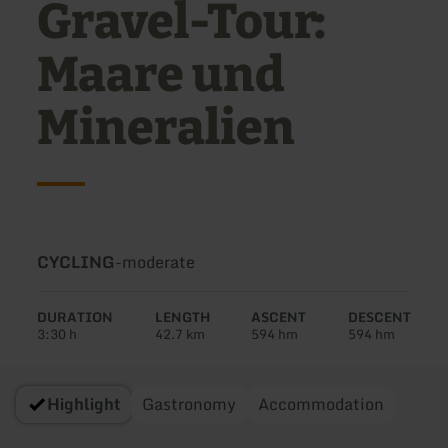
Gravel-Tour:
Maare und
Mineralien
Type
Difficulty:
CYCLING
-
moderate
of
tour:
DURATION
LENGTH
ASCENT
DESCENT
3:30 h
42.7 km
594 hm
594 hm
Highlight
Gastronomy
Accommodation