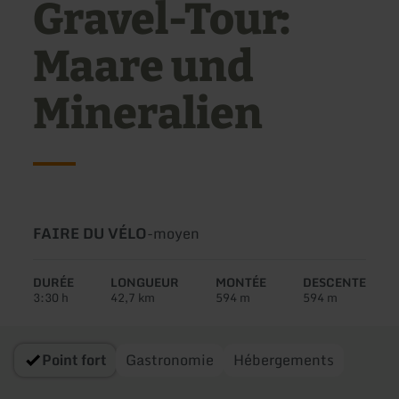
Gravel-Tour:
Maare und
Mineralien
Type
Difficulté:
FAIRE DU VÉLO
-
moyen
de
circuit:
DURÉE
LONGUEUR
MONTÉE
DESCENTE
3:30 h
42,7 km
594 m
594 m
Point fort
Gastronomie
Hébergements