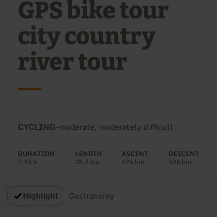
GPS bike tour
city country
river tour
Type
Difficulty:
CYCLING
-
moderate, moderately difficult
of
tour:
DURATION
LENGTH
ASCENT
DESCENT
2:55 h
38.7 km
426 hm
426 hm
Highlight
Gastronomy