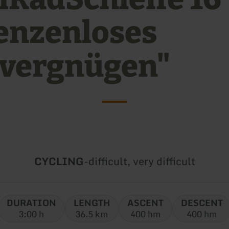
enzenloses
vergnügen"
Type
Difficulty:
CYCLING
-
difficult, very difficult
of
tour:
DURATION
LENGTH
ASCENT
DESCENT
3:00 h
36.5 km
400 hm
400 hm