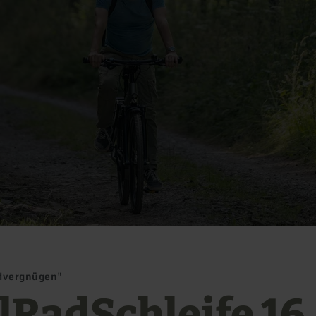
advergnügen"
elRadSchleife 16