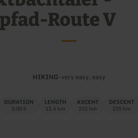
pfad-Route V
Type
Difficulty:
HIKING
-
very easy, easy
of
tour:
DURATION
LENGTH
ASCENT
DESCENT
3:00 h
12.4 km
231 hm
235 hm