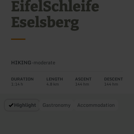
EifelSchleife
Eselsberg
Type
Difficulty:
HIKING
-
moderate
of
tour:
DURATION
LENGTH
ASCENT
DESCENT
1:14 h
4.8 km
144 hm
144 hm
Highlight
Gastronomy
Accommodation