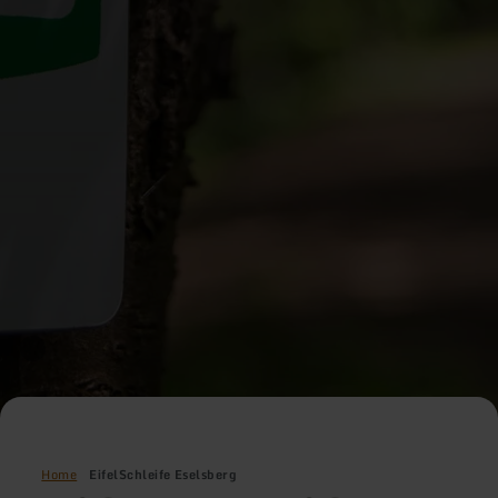
Home
EifelSchleife Eselsberg