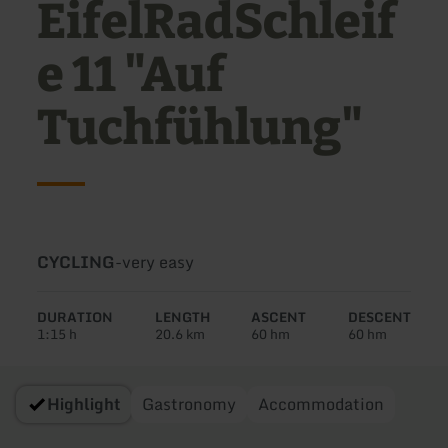
EifelRadSchleif
e 11 "Auf
Tuchfühlung"
Type
Difficulty:
CYCLING
-
very easy
of
tour:
DURATION
LENGTH
ASCENT
DESCENT
1:15 h
20.6 km
60 hm
60 hm
Highlight
Gastronomy
Accommodation