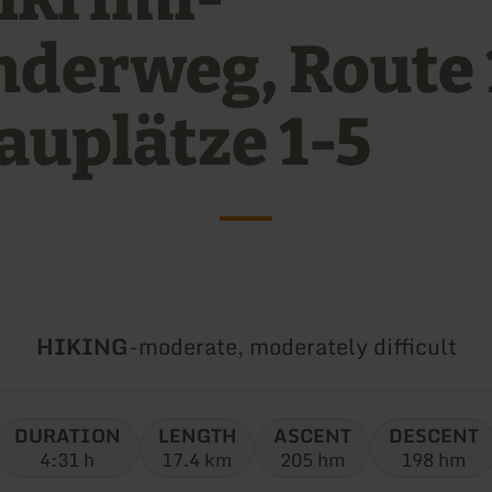
derweg, Route 
auplätze 1-5
Type
Difficulty:
HIKING
-
moderate, moderately difficult
of
tour:
DURATION
LENGTH
ASCENT
DESCENT
4:31 h
17.4 km
205 hm
198 hm