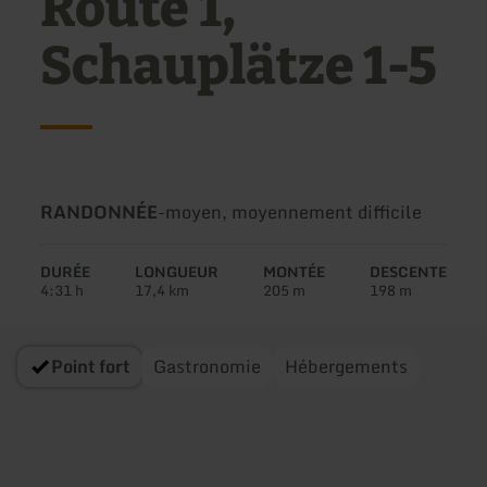
Route 1,
Schauplätze 1-5
Type
Difficulté:
RANDONNÉE
-
moyen, moyennement difficile
de
circuit:
DURÉE
LONGUEUR
MONTÉE
DESCENTE
4:31 h
17,4 km
205 m
198 m
Point fort
Gastronomie
Hébergements