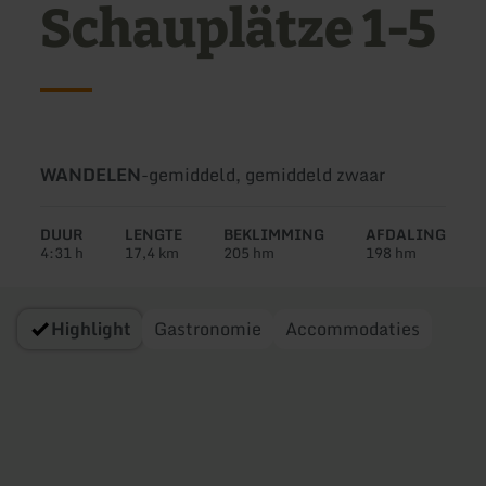
Schauplätze 1-5
Soort
Moeilijkheidsgraad:
WANDELEN
-
gemiddeld, gemiddeld zwaar
tour:
DUUR
LENGTE
BEKLIMMING
AFDALING
4:31 h
17,4 km
205 hm
198 hm
Highlight
Gastronomie
Accommodaties