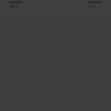
LENGTH
ASCENT
200 m
9 hm