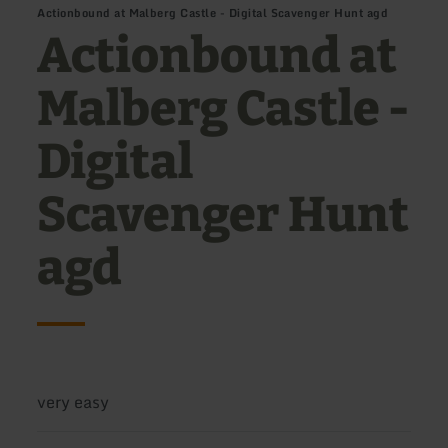
Actionbound at Malberg Castle - Digital Scavenger Hunt agd
Actionbound at
Malberg Castle -
Digital
Scavenger Hunt
agd
Difficulty:
very easy