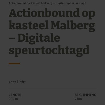
Actionbound op kasteel Malberg – Digitale speurtochtagd
Actionbound op
kasteel Malberg
– Digitale
speurtochtagd
Moeilijkheidsgraad:
zeer licht
LENGTE
BEKLIMMING
200 m
9 hm