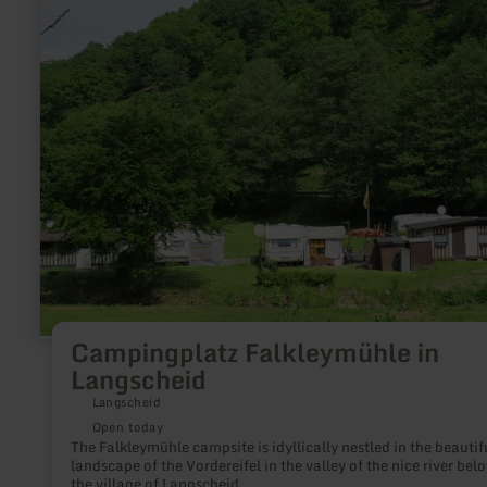
Campingplatz
Falkleymühle
in
Langscheid
Campingplatz Falkleymühle in
Langscheid
Langscheid
Open today
The Falkleymühle campsite is idyllically nestled in the beautif
landscape of the Vordereifel in the valley of the nice river bel
the village of Langscheid.