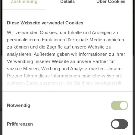
Zustimmung
Details
Über Cookies
Diese Webseite verwendet Cookies
Wir verwenden Cookies, um Inhalte und Anzeigen zu
personalisieren, Funktionen für soziale Medien anbieten
zu können und die Zugriffe auf unsere Website zu
analysieren. Außerdem geben wir Informationen zu Ihrer
Verwendung unserer Website an unsere Partner für
soziale Medien, Werbung und Analysen weiter. Unsere
Contact
Partner führen diese Informationen möglicherweise mit
weiteren Daten zusammen, die Sie ihnen bereitgestellt
haben oder die sie im Rahmen Ihrer Nutzung der Dienste
gesammelt haben.
Einwilligungsauswahl
Notwendig
XXL-Baumelbank in Kottenheim
Obermendiger Straße
56736 Kottenheim
Präferenzen
(0049) 2651800995