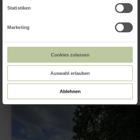
Email
Statistiken
Website
Plan your arrival
Show on map
Marketing
Cookies zulassen
This might also be
interesting
Auswahl erlauben
Ablehnen
learn
more
about:
Mausbacher
Pestkreuz