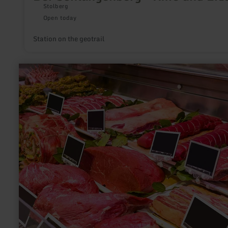
Stolberg
Open today
Station on the geotrail
learn
more
about:
Landmetzgerei
Bartz