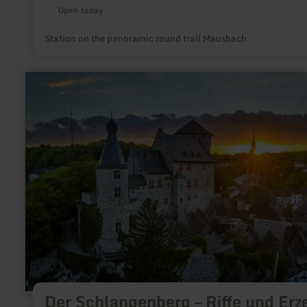
Open today
Station on the panoramic round trail Mausbach
learn
more
about:
Der
Schlangenberg
–
Riffe
und
Erze
Der Schlangenberg – Riffe und Erz