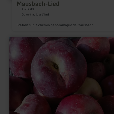
Mausbach-Lied
Stolberg
Ouvert aujourd'hui
Station sur le chemin panoramique de Mausbach
en
savoir
plus
sur
:
Mobile
Saftpresse
"Mein
Apfel
-
mein
Saft