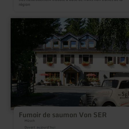
région
en
savoir
plus
sur
:
Fumoir
de
saumon
Von
SER
Fumoir de saumon Von SER
Müsch
Ouvert aujourd'hui