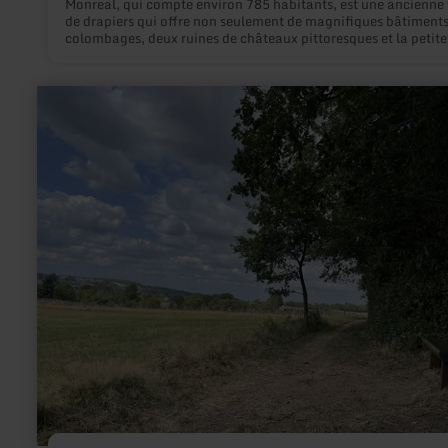
Monreal, qui compte environ 785 habitants, est une ancienne v
de drapiers qui offre non seulement de magnifiques bâtiments
colombages, deux ruines de châteaux pittoresques et la petite
rivière Elz, mais aussi beaucoup de nature. Au centre du villag
maison à quatre pignons, dans laquelle il est possible de se ma
est particulièrement intéressante.
en
savoir
plus
sur
:
Mausbach-
Lied