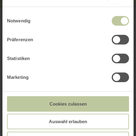
haben oder die sie im Rahmen Ihrer Nutzung der Dienste
Wohnmobilstellplatz Birkenhof
gesammelt haben.
Einwilligungsauswahl
Birkenhof 1
Notwendig
54576 Hillesheim
+49 6593 403
E-mail
Präferenzen
Planifier votre arrivée
Afficher sur la carte
Statistiken
Marketing
Cela pourrait
également vous
Cookies zulassen
intéresser
Auswahl erlauben