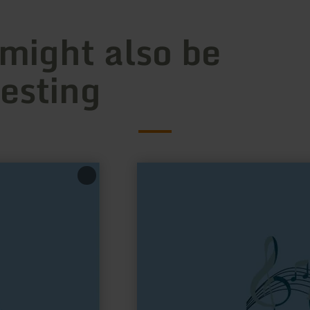
 might also be
resting
learn
more
about:
Musikschule
Erft-
Swist
e.V.