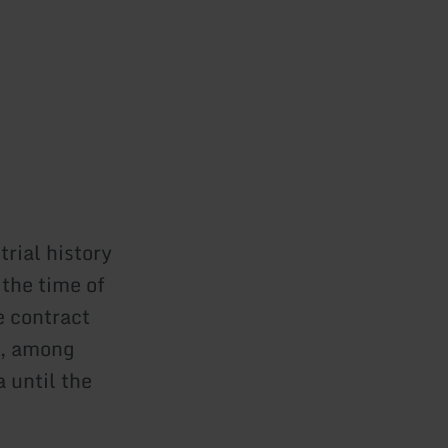
rial history
 the time of
e contract
n, among
 until the