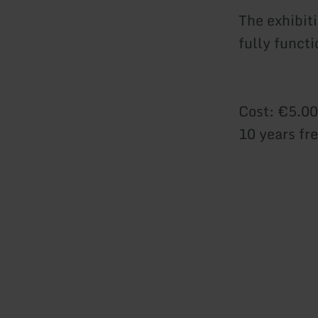
The exhibit
fully funct
Cost: €5.00
10 years fr