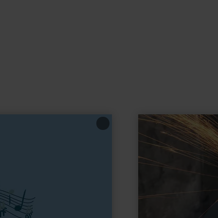
learn
more
about:
Messerschmiede
Woelund