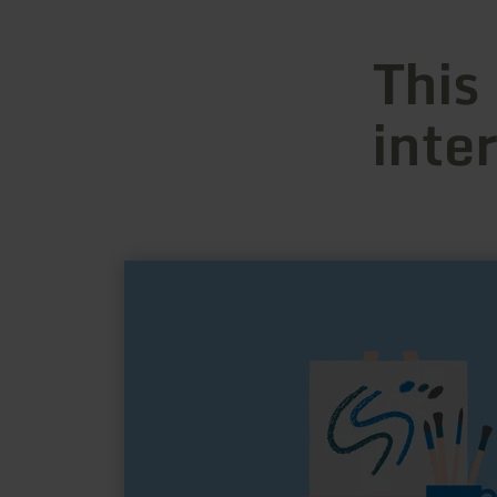
This
inte
learn
more
about:
Galerie
Woew
Wesch