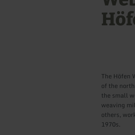
Höf
The Höfen W
of the north
the small w
weaving mil
others, work
1970s.