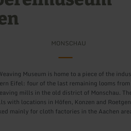
en
MONSCHAU
eaving Museum is home to a piece of the indust
ern Eifel: four of the last remaining looms from
eaving mills in the old district of Monschau. Th
ls with locations in Höfen, Konzen and Roetge
ed mainly for cloth factories in the Aachen area