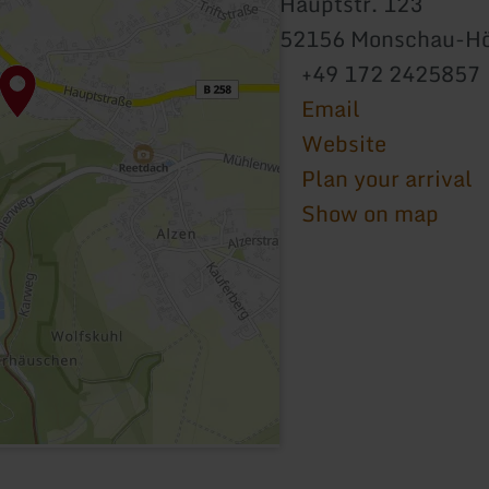
Hauptstr. 123
52156 Monschau-H
+49 172 2425857
Email
Website
Plan your arrival
Show on map