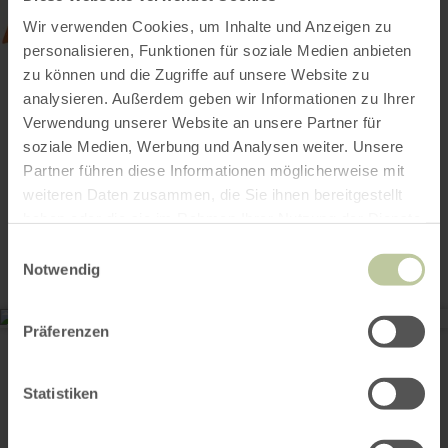
Wir verwenden Cookies, um Inhalte und Anzeigen zu
personalisieren, Funktionen für soziale Medien anbieten
zu können und die Zugriffe auf unsere Website zu
analysieren. Außerdem geben wir Informationen zu Ihrer
Verwendung unserer Website an unsere Partner für
soziale Medien, Werbung und Analysen weiter. Unsere
Partner führen diese Informationen möglicherweise mit
weiteren Daten zusammen, die Sie ihnen bereitgestellt
Contact
haben oder die sie im Rahmen Ihrer Nutzung der Dienste
gesammelt haben.
Einwilligungsauswahl
Notwendig
Präferenzen
Volksbank Rhein-Ahr Eifel
Mayener Straße 23
56729 Ettringen
00492651 4990
Statistiken
Email
Website