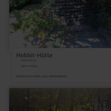
Hobbit-Hütte
Kaltenborn
Open today
Hobbit hut with cozy atmosphere
learn
more
about:
Jugendlager
Bleialf
-