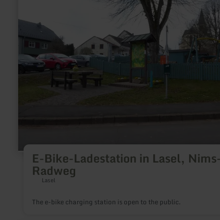
E-
Bike-
Ladestation
in
Lasel,
Nims-
Radweg
E-Bike-Ladestation in Lasel, Nims
Radweg
Lasel
The e-bike charging station is open to the public.