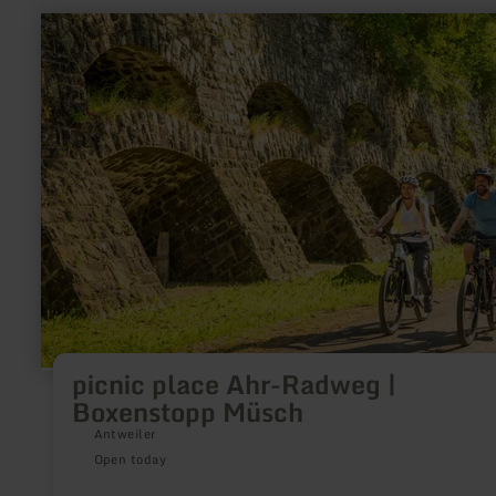
learn
more
about:
picnic
place
Ahr-
Radweg
|
Boxenstopp
Müsch
picnic place Ahr-Radweg |
Boxenstopp Müsch
Antweiler
Open today