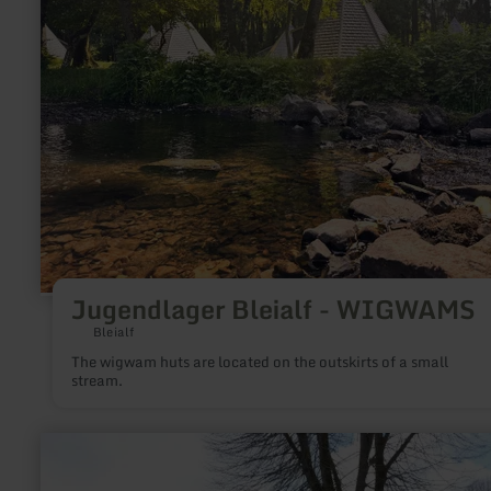
WIGWAMS
Jugendlager Bleialf - WIGWAMS
Bleialf
The wigwam huts are located on the outskirts of a small
stream.
learn
more
about: