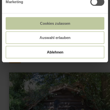
Marketing
Plan your arrival
Show on map
Cookies zulassen
This might also be
Auswahl erlauben
interesting
Ablehnen
learn
more
about:
Hobbit-
Hütte