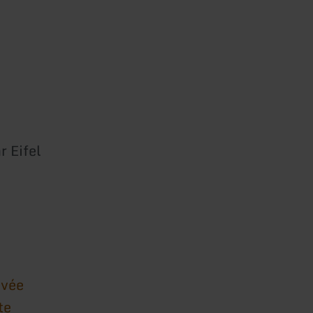
 Eifel
ivée
te