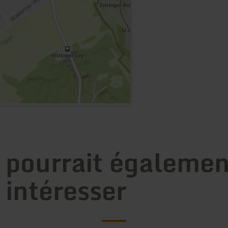
 pourrait égalemen
 intéresser