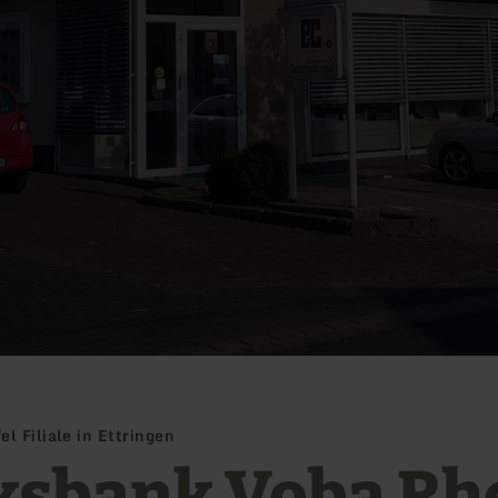
l Filiale in Ettringen
ksbank Voba Rh