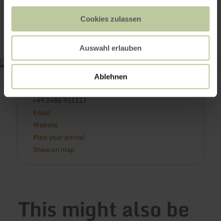
Contact
Cookies zulassen
Auswahl erlauben
Naturpark Nordeifel e.V.
Ablehnen
Bahnhofstraße 16
53947 Nettersheim
+49 2486 911117
Email
Website
Plan your arrival
Show on map
This might also be