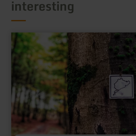
interesting
learn
more
about:
Greenhell-
Hiking