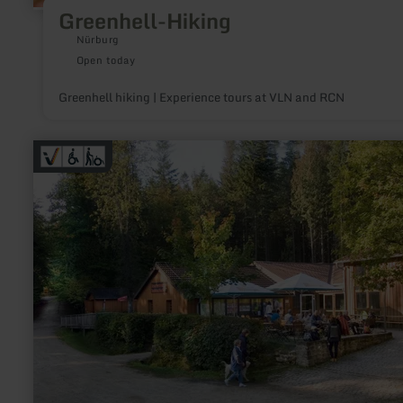
Greenhell-Hiking
Nürburg
Open today
Greenhell hiking | Experience tours at VLN and RCN
learn
more
about:
Teufelsschlucht
(Devil's
Gorge)
Nature
Park
Centre