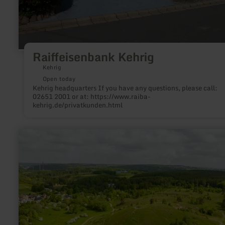
Raiffeisenbank Kehrig
Kehrig
Open today
Kehrig headquarters If you have any questions, please call:
02651 2001 or at: https://www.raiba-
kehrig.de/privatkunden.html
learn
more
about:
Naturschutz
am
Schlangenberg
–
Pflege
für
die
Vielfalt