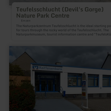
Teufelsschlucht (Devil's Gorge)
Nature Park Centre
Ernzen
The Naturparkzentrum Teufelsschlucht is the ideal starting po
for tours through the rocky world of the Teufelsschlucht. The
Naturparkmuseum, tourist information centre and "TeufelsK
bistro offer everything you need for an exciting hiking tour. R
next door are the Haus der Jags exhibition, a private apiary a
large dinosaur park.
learn
more
about:
Raiffeisenbank
Kehrig