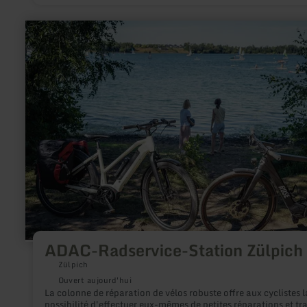
en
savoir
plus
sur
:
ADAC-
Radservice-
Station
Zülpich
ADAC-Radservice-Station Zülpich
Zülpich
Ouvert aujourd'hui
La colonne de réparation de vélos robuste offre aux cyclistes l
possibilité d'effectuer eux-mêmes de petites réparations et tr