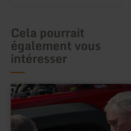
Cela pourrait
également vous
intéresser
en
savoir
plus
sur
:
Offroad
am
Nürburgring