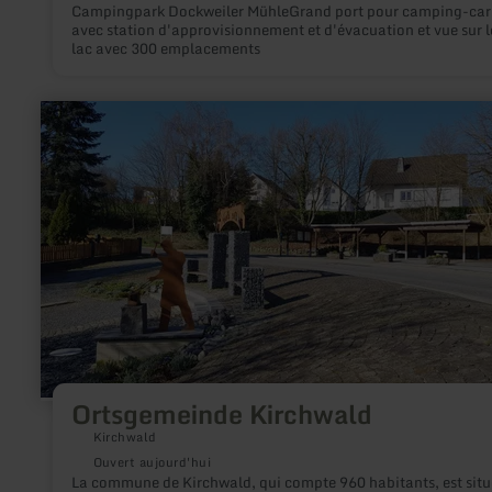
Campingpark Dockweiler MühleGrand port pour camping-car
avec station d'approvisionnement et d'évacuation et vue sur l
lac avec 300 emplacements
en
savoir
plus
sur
:
Ortsgemeinde
Kirchwald
Ortsgemeinde Kirchwald
Kirchwald
Ouvert aujourd'hui
La commune de Kirchwald, qui compte 960 habitants, est situ