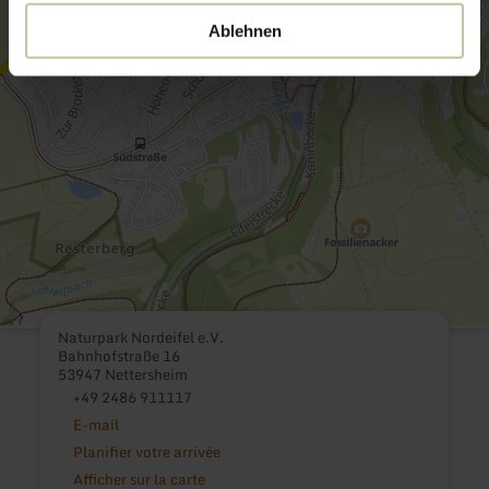
Ablehnen
Naturpark Nordeifel e.V.
Bahnhofstraße 16
53947 Nettersheim
+49 2486 911117
E-mail
Planifier votre arrivée
Afficher sur la carte