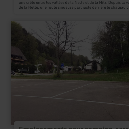
une crête entre les vallées de la Nette et de la Nitz. Depuis la v
de la Nette, une route sinueuse part juste derrière le château d
Bürresheim et serpente à environ 500 m d'altitude. Le point d
« Nitzblick » vaut le détour : c'est l'un des points forts du « sen
de randonnée panoramique ».
en
savoir
plus
sur
:
Emplacements
pour
camping-
cars
au
lac
artificiel
de
Bitburg