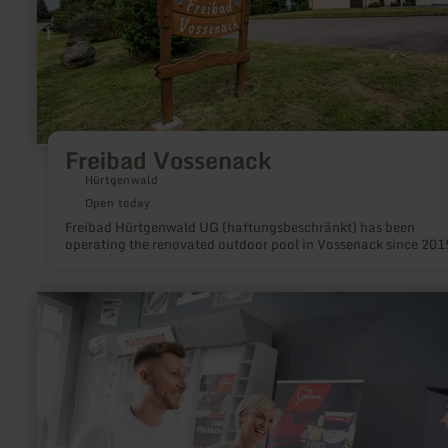
Freibad Vossenack
Hürtgenwald
Open today
Freibad Hürtgenwald UG (haftungsbeschränkt) has been
operating the renovated outdoor pool in Vossenack since 201
learn
more
about:
ring°kartbahn