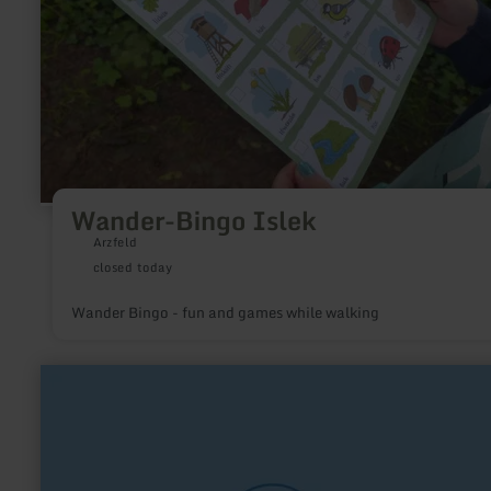
Wander-Bingo Islek
Arzfeld
closed today
Wander Bingo - fun and games while walking
learn
more
about:
HUGODROM
-
Indoor
Action