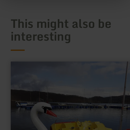
This might also be
interesting
learn
more
about:
Sun&amp;Fun
Bootsverleih
und
mehr