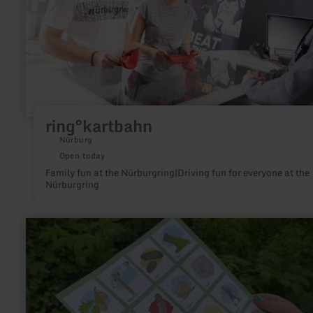
ring°kartbahn
Nürburg
Open today
Family fun at the Nürburgring|Driving fun for everyone at the
Nürburgring
learn
more
about:
Wander-
Bingo
Islek