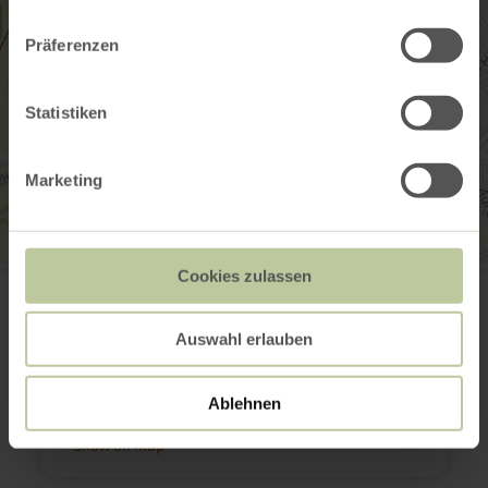
Präferenzen
Statistiken
Marketing
Trampelpfadlauf
Cookies zulassen
Alte Sportplatzstraße 7
52156 Monschau-Konzen
+49 152 08672347
Auswahl erlauben
Email
Website
Ablehnen
Plan your arrival
Show on map