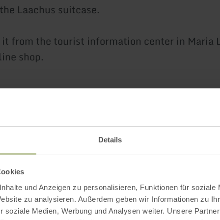
 the Laachus suitcase.
it from the tourist information center in Maria 
line shop.
 stone adventure trail is funded by
:
Details
n Agricultural Fund for Rural Development (E
sts in rural areas within the framework of the
Cookies
t, Rural Development, Agriculture, Nutrition"
nhalte und Anzeigen zu personalisieren, Funktionen für soziale
t program.
Website zu analysieren. Außerdem geben wir Informationen zu I
r soziale Medien, Werbung und Analysen weiter. Unsere Partner