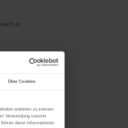
Laach or
Über Cookies
AFRD):
 (EULLE)
 Medien anbieten zu können
hrer Verwendung unserer
 führen diese Informationen