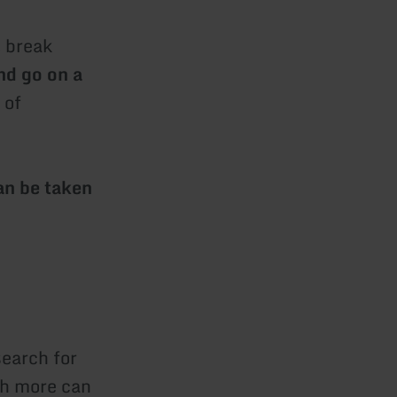
t break
nd go on a
n
of
an be taken
search for
ch more can