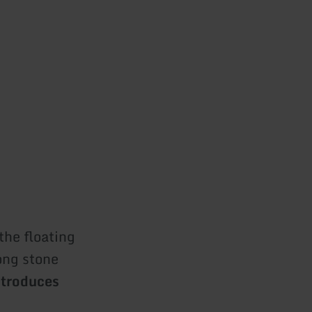
the floating
ong stone
ntroduces