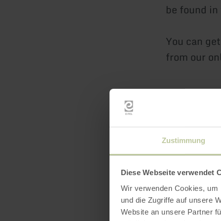
be found in
You can get 
from our on
Maria Laach
Zustimmung
The Europea
Europe inve
Diese Webseite verwendet 
"Environmen
Wir verwenden Cookies, um I
developmen
und die Zugriffe auf unsere 
Website an unsere Partner fü