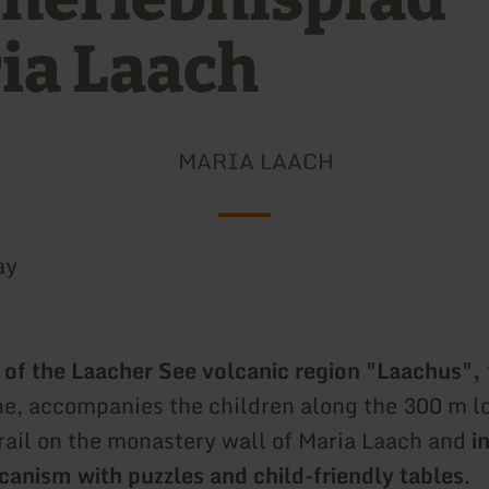
ia Laach
MARIA LAACH
ay
of the Laacher See volcanic region "Laachus",
e, accompanies the children along the 300 m l
rail on the monastery wall of Maria Laach and
i
canism with puzzles and child-friendly tables
.