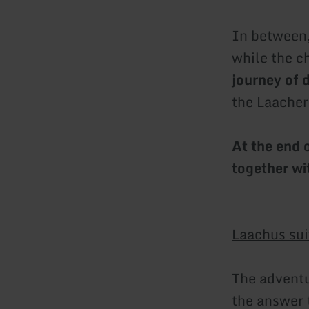
In between, 
while the c
journey of 
the Laacher
At the end 
together wi
Laachus sui
The adventu
the answer 