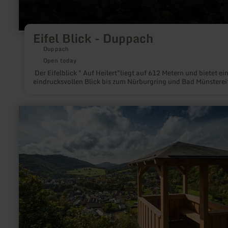
Eifel Blick - Duppach
Duppach
Open today
Der Eifelblick " Auf Heilert"liegt auf 612 Metern und bietet ei
eindrucksvollen Blick bis zum Nürburgring und Bad Münstereif
learn
more
about:
Spicher
Ley