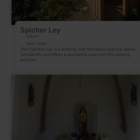
Spicher Ley
Schuld
Open today
The | Spicher Ley is a striking rock formation outcrop above
Schuld/Ahr and offers a wonderful view from the viewing
pavilion
learn
more
about:
Marienkapelle
Rieden