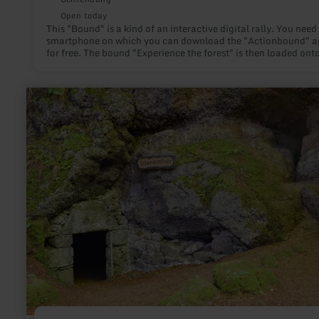
Open today
This "Bound" is a kind of an interactive digital rally. You need
smartphone on which you can download the "Actionbound" a
for free. The bound "Experience the forest" is then loaded ont
smartphone, so that no internet is required on site.
learn
more
about:
Mühlsteinhöhlen
Hohenfels-
Essingen