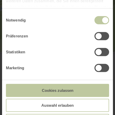
weiteren Daten zusammen, die Sie ihnen bereitgestellt
haben oder die sie im Rahmen Ihrer Nutzung der Dienste
gesammelt haben.
Einwilligungsauswahl
Notwendig
Präferenzen
Statistiken
Aussichtstürmchen Nr. 2
oberhalb von Schuld
53520 Schuld/Ahr
Marketing
Email
Website
Plan your arrival
Show on map
Cookies zulassen
Auswahl erlauben