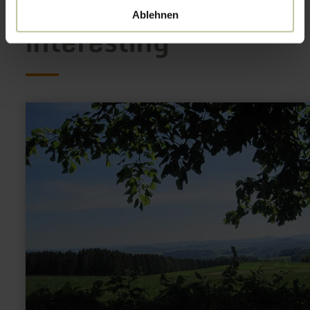
This might also be
Ablehnen
interesting
learn
more
about:
Eifel
Blick
-
Duppach