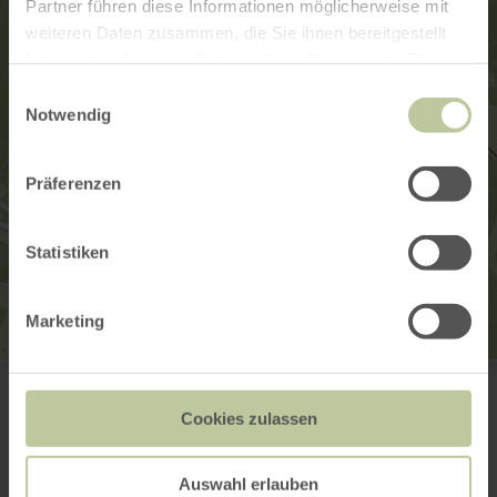
Partner führen diese Informationen möglicherweise mit
weiteren Daten zusammen, die Sie ihnen bereitgestellt
haben oder die sie im Rahmen Ihrer Nutzung der Dienste
gesammelt haben.
Einwilligungsauswahl
Notwendig
Präferenzen
Statistiken
Marketing
St. Hubertus Kapelle
Ecke Hauptstraße/ Am Kirchweg
56729 Acht
Cookies zulassen
(0049) 2651800995
E-Mail
Auswahl erlauben
Webseite