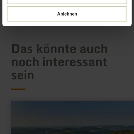
Anreise planen
in Karte anzeigen
Ablehnen
Das könnte auch
noch interessant
sein
mehr
erfahren
zu:
Dietzenley
Vulkan
&amp;
Keltenburg