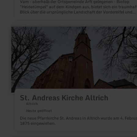
Vom - oberhalb der Ortsgemeinde Arft gelegenen - Biotop
"Heidetümpel" auf dem Kindgen aus, bietet sich ein traumhaf
Blick über die ursprüngliche Landschaft der Vordereifel und
einzigartige Wacholderheidengebiete. Ein Rastplatz mit Bänk
lädt zur Ruhe und Erholung ein sowie zur Beobachtung
charakteristischer Tier- und Pflanzenarten.
mehr
erfahren
zu:
St.
Andreas
Kirche
Altrich
St. Andreas Kirche Altrich
Altrich
Heute geöffnet
Die neue Pfarrkirche St. Andreas in Altrich wurde am 4. Febru
1875 eingewiehen.