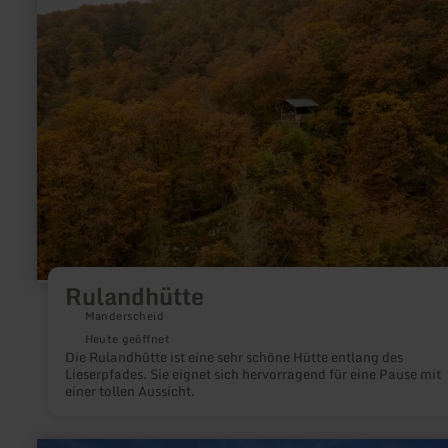
Rulandhütte
Rulandhütte
Manderscheid
Heute geöffnet
Die Rulandhütte ist eine sehr schöne Hütte entlang des
Lieserpfades. Sie eignet sich hervorragend für eine Pause mit
einer tollen Aussicht.
mehr