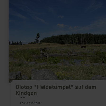
erfahren
zu:
Biotop
"Heidetümpel"
auf
dem
Kindgen
Biotop "Heidetümpel" auf dem
Kindgen
Arft
Heute geöffnet