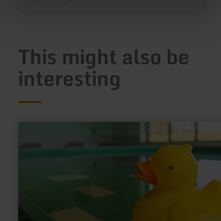
This might also be
interesting
learn
more
about:
Hallenbad
Glashütter
Weiher