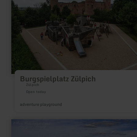
Burgspielplatz Zülpich
Zülpich
Open today
adventure playground
learn
more
about:
Fishing