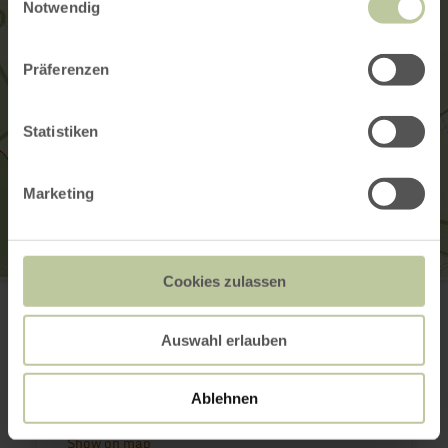
Notwendig
Präferenzen
Statistiken
Marketing
Cookies zulassen
Flugplatz Dahlemer Binz
Dahlemer Binz 57
53949 Dahlem
Auswahl erlauben
(0049) 2447 95550
Email
Website
Ablehnen
Plan your arrival
Show on map