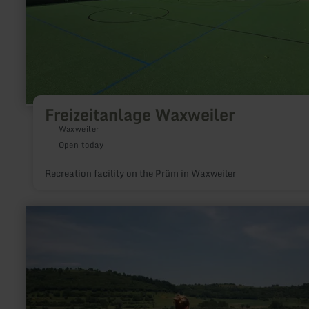
Freizeitanlage Waxweiler
Waxweiler
Open today
Recreation facility on the Prüm in Waxweiler
learn
more
about:
Schalkenmehren
maar
nature
pool