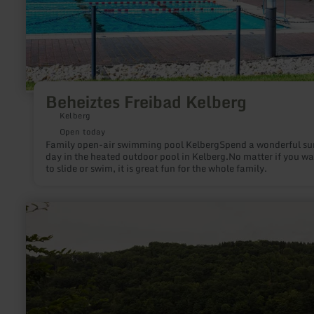
Beheiztes Freibad Kelberg
Kelberg
Open today
Family open-air swimming pool KelbergSpend a wonderful s
day in the heated outdoor pool in Kelberg.No matter if you wa
to slide or swim, it is great fun for the whole family.
learn
more
about:
Tret-
und
Ruderbootverleih
Einruhr