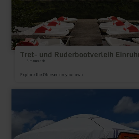
Tret- und Ruderbootverleih Einruh
Simmerath
Explore the Obersee on your own
learn
more
about:
Luisenhof
Eifel