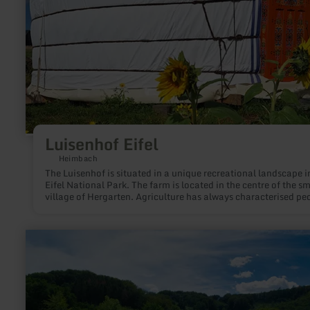
Luisenhof Eifel
Heimbach
The Luisenhof is situated in a unique recreational landscape i
Eifel National Park. The farm is located in the centre of the sm
village of Hergarten. Agriculture has always characterised pe
lives here. The village of Hergarten is surrounded by wide
meadows, fields and green forests and lots of nature.
learn
more
about:
Freibad
Waxweiler