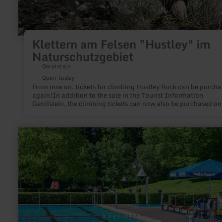
Klettern am Felsen "Hustley" im
Naturschutzgebiet
Gerolstein
Open today
From now on, tickets for climbing Hustley Rock can be purch
again!In addition to the sale in the Tourist Information
Gerolstein, the climbing tickets can now also be purchased on
in our ticket shop!
learn
more
about:
Beheiztes
Freibad
Kelberg