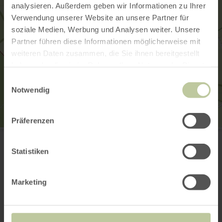
analysieren. Außerdem geben wir Informationen zu Ihrer
Verwendung unserer Website an unsere Partner für
soziale Medien, Werbung und Analysen weiter. Unsere
Partner führen diese Informationen möglicherweise mit
weiteren Daten zusammen, die Sie ihnen bereitgestellt
haben oder die sie im Rahmen Ihrer Nutzung der Dienste
gesammelt haben.
Einwilligungsauswahl
Notwendig
Präferenzen
Flugplatzgesellschaft Dahlemer Binz
Betriebsbüro Tower
53949 Dahlem
Statistiken
(0049)2447 1493
Email
Marketing
Plan your arrival
Show on map