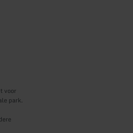
t voor
ale park.
dere