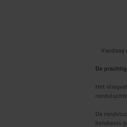
Vandaag 
De prachtige
Het vliegve
rondvluchte
De rondvluc
betekenis g