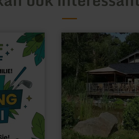
meer
informatie
over:
Visvijver
Barweiler
Mühle