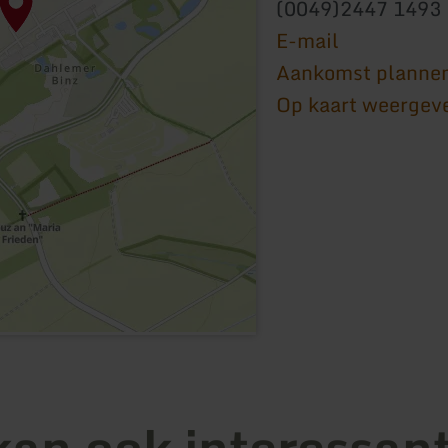
(0049)2447 1493
E-mail
Aankomst planne
Op kaart weergev
kan ook interessant