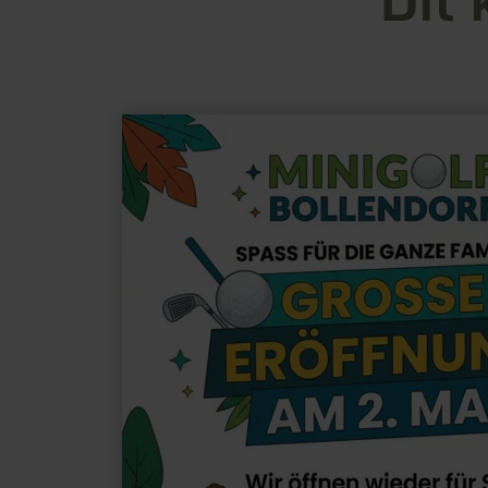
meer
informatie
over:
Minigolfanlage
Bollendorf