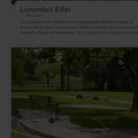
Luisenhof Eifel
Heimbach
Le Luisenhof est situé dans un paysage de détente unique, à
proximité du parc national de l'Eifel. La ferme se trouve au mi
du petit village de Hergarten. Ici, l'agriculture a toujours ma
la vie des habitants. Le village de Hergarten est entouré de va
prairies, de champs et de forêts verdoyantes et de beaucoup d
nature.
en
savoir
plus
sur
:
Minigolfplatz
Wittlich