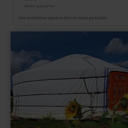
Ouvert aujourd'hui
Une installation sportive dans un cadre particulier
en
savoir
plus
sur
:
Luisenhof
Eifel