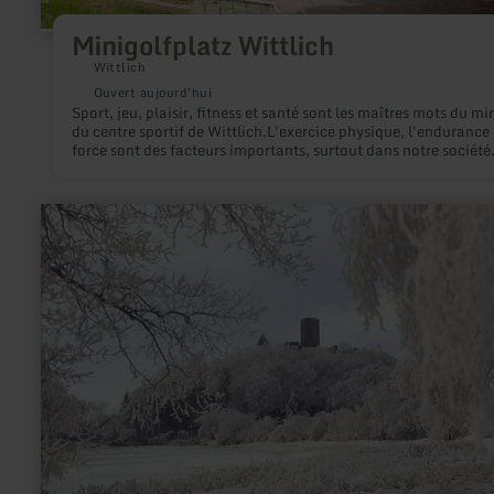
Minigolfplatz Wittlich
Wittlich
Ouvert aujourd'hui
Sport, jeu, plaisir, fitness et santé sont les maîtres mots du mi
du centre sportif de Wittlich.L'exercice physique, l'endurance 
force sont des facteurs importants, surtout dans notre société
moderne de performance.Nous souhaitons vous motiver et vo
activer pour le plaisir du sport. Le sport n'a pas seulement un 
physique, il joue également un rôle central dans notre vie soci
en
Tant le sportif actif que l'ami fidèle du sport ont un effet inté
savoir
sur la société.Le minigolf est un sport sain, apaisant et facile,
plus
convient à tous les groupes d'âge.
sur
:
Sports
d'hiver
à
Nürburg