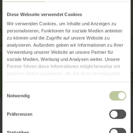
Diese Webseite verwendet Cookies
Wir verwenden Cookies, um Inhalte und Anzeigen zu
personalisieren, Funktionen für soziale Medien anbieten
zu können und die Zugriffe auf unsere Website zu
analysieren. Außerdem geben wir Informationen zu Ihrer
Verwendung unserer Website an unsere Partner für
soziale Medien, Werbung und Analysen weiter. Unsere
Partner führen diese Informationen möglicherweise mit
weiteren Daten zusammen, die Sie ihnen bereitgestellt
haben oder die sie im Rahmen Ihrer Nutzung der Dienste
gesammelt haben.
Einwilligungsauswahl
Notwendig
Flugplatzgesellschaft Dahlemer Binz
Betriebsbüro Tower
53949 Dahlem
Präferenzen
(0049)2447 1493
E-mail
Planifier votre arrivée
Statistiken