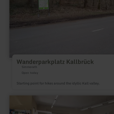
Wanderparkplatz Kallbrück
Simmerath
Open today
Starting point for hikes around the idyllic Kall valley.
learn
more
about:
Neidenbacher
Dorfladen