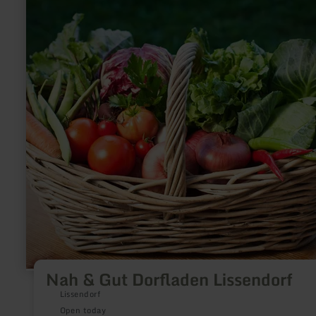
more
about:
Nah
&amp;
Gut
Dorfladen
Lissendorf
Nah & Gut Dorfladen Lissendorf
Lissendorf
Open today