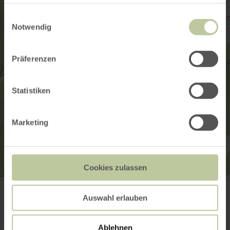
haben oder die sie im Rahmen Ihrer Nutzung der Dienste
gesammelt haben.
Einwilligungsauswahl
Notwendig
Präferenzen
Statistiken
Marketing
Cookies zulassen
Landhotel Ewerts
Ahrstraße 13
Auswahl erlauben
53520 Insul
(0049) 2695 380
Email
Ablehnen