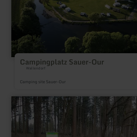
Campingplatz Sauer-Our
Wallendorf
Camping site Sauer-Our
learn
more
about:
Wanderparkplatz
Kallbrück