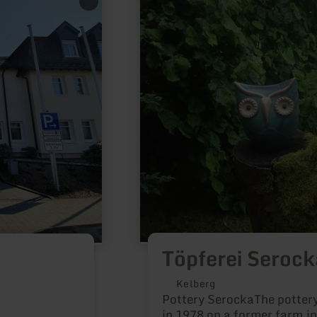
more
about:
Töpferei
Serocka
Töpferei Serock
Kelberg
Pottery SerockaThe potter
in 1978 on a former farm,in