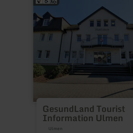
more
about:
GesundLand
Tourist
Information
Ulmen
GesundLand Tourist
Information Ulmen
Ulmen