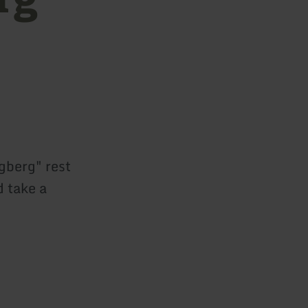
gberg" rest
d take a