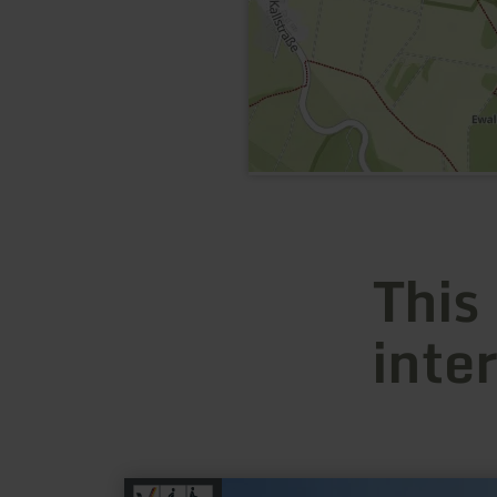
This
inte
learn