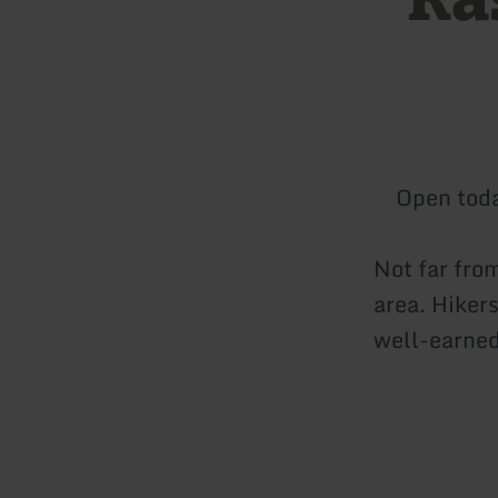
Open tod
Not far fro
area. Hikers
well-earned