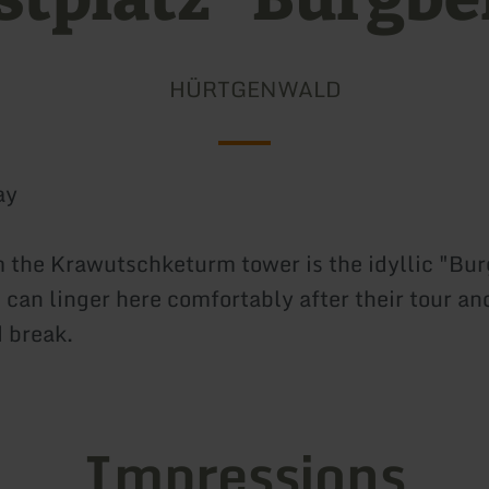
HÜRTGENWALD
ay
m the Krawutschketurm tower is the idyllic "Bur
 can linger here comfortably after their tour an
 break.
Impressions