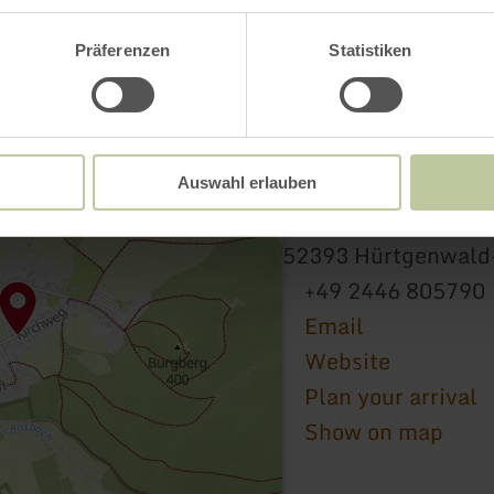
Präferenzen
Statistiken
Rastplatz "Burgberg
Auswahl erlauben
Burgstr.
52393 Hürtgenwald
+49 2446 805790
Email
Website
Plan your arrival
Show on map