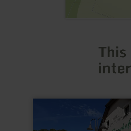
This
inte
learn
more
about:
E-
Bike
Ladestation
Mettendorf