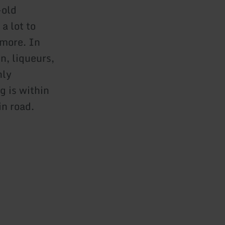
-old
a lot to
 more. In
n, liqueurs,
hly
 is within
in road.