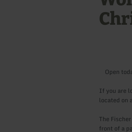
Chr
Open tod
If you are l
located on a
The Fischer
front of a p