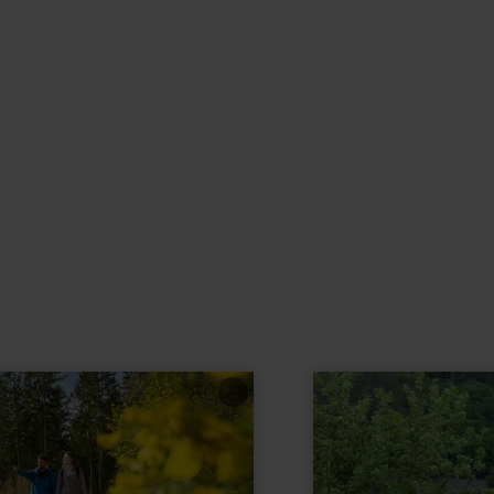
learn
more
about:
Ortsgemeinde
Acht