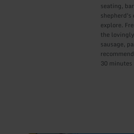
seating, ba
shepherd's c
explore. Fr
the lovingly
sausage, pa
recommended
30 minutes 