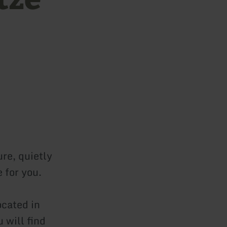
ure, quietly
 for you.
ocated in
 will find