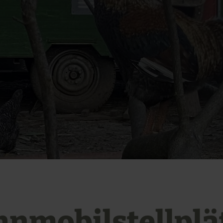
e
nmobilstellplä