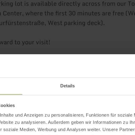
king lot is available directly across from our To
 Center, where the first 30 minutes are free (W
urfürstenstraße, West parking deck).
ard to your visit!
t the Bad Bertrich Tourist Information Office
Details
Cookies
Further informatio
nhalte und Anzeigen zu personalisieren, Funktionen für soziale
Website zu analysieren. Außerdem geben wir Informationen zu I
r soziale Medien, Werbung und Analysen weiter. Unsere Partner