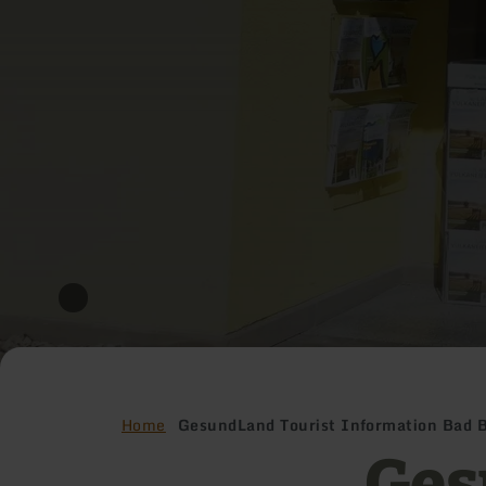
Home
GesundLand Tourist Information Bad B
Ges