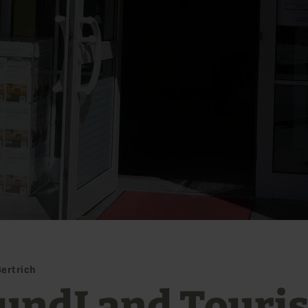
ertrich
undLand Touris