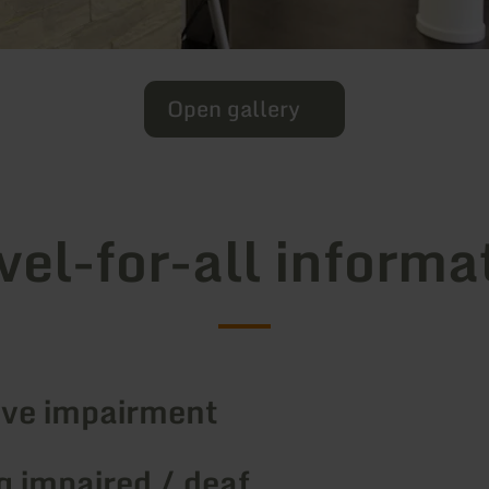
Open gallery
vel-for-all informa
ive impairment
g impaired / deaf