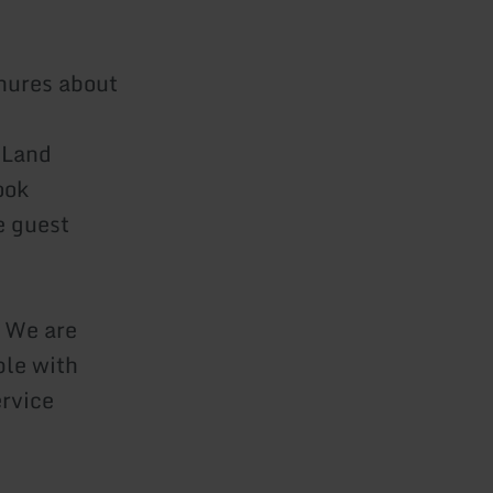
chures about
dLand
ook
e guest
: We are
ple with
rvice