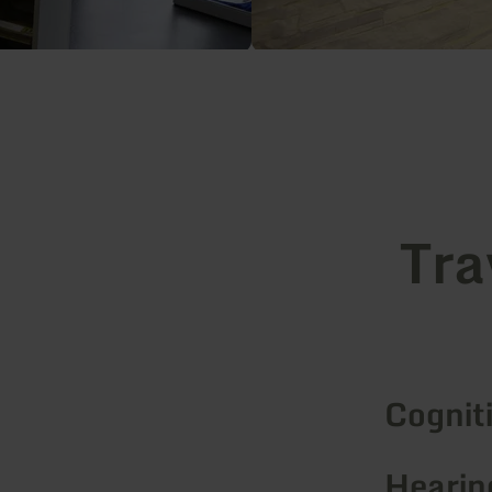
Tra
Cognit
Hearin