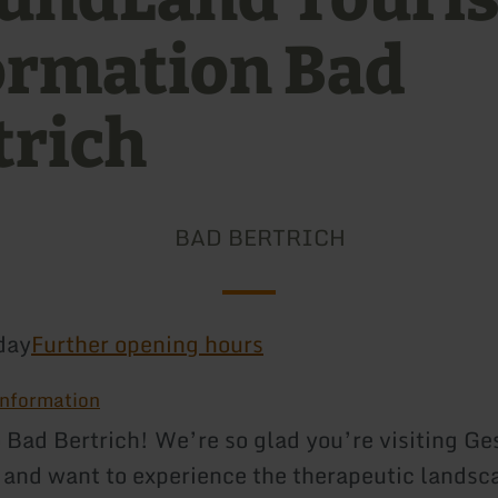
ormation Bad
trich
BAD BERTRICH
day
Further opening hours
 information
Bad Bertrich! We’re so glad you’re visiting G
 and want to experience the therapeutic landsc