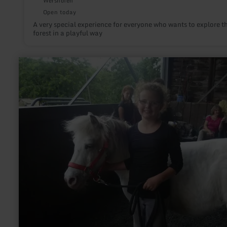
Wershofen
Open today
A very special experience for everyone who wants to explore t
forest in a playful way
learn
more
about:
Reiten
im
Eifel-
Reitzentrum
Lissendorf