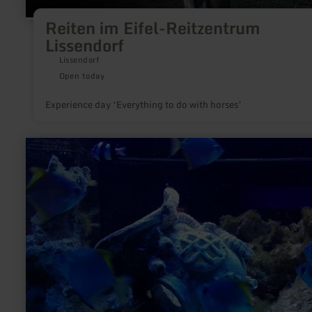
Reiten im Eifel-Reitzentrum
Lissendorf
Lissendorf
Open today
Experience day ‘Everything to do with horses’
learn
more
about:
Aquarium
Wasserbillig