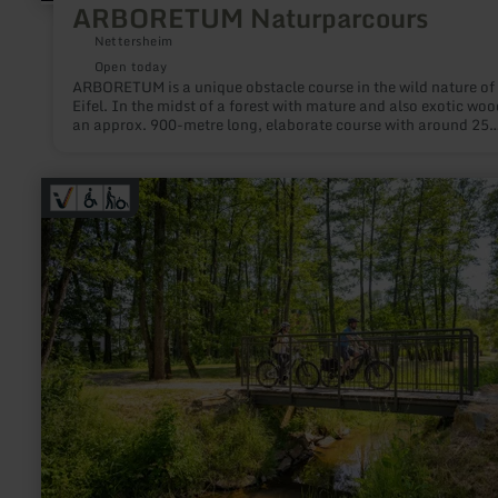
ARBORETUM Naturparcours
Nettersheim
Open today
ARBORETUM is a unique obstacle course in the wild nature of
Eifel. In the midst of a forest with mature and also exotic woo
an approx. 900-metre long, elaborate course with around 25
obstacles awaits beginners and daredevils alike. It's all about
team spirit and endurance. Overcome limits, leave obstacles
behind you.
learn
more
about:
Kurpark
Stadtkyll