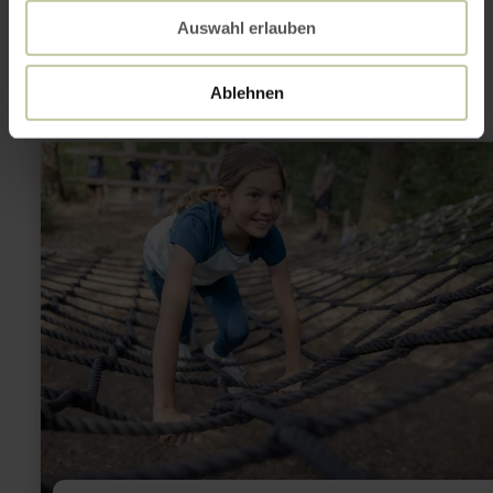
interesting
Auswahl erlauben
Ablehnen
learn
more
about:
ARBORETUM
Naturparcours