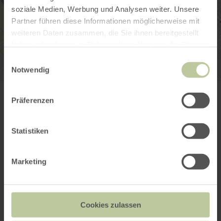
soziale Medien, Werbung und Analysen weiter. Unsere
Partner führen diese Informationen möglicherweise mit
weiteren Daten zusammen, die Sie ihnen bereitgestellt
haben oder die sie im Rahmen Ihrer Nutzung der Dienste
gesammelt haben.
Einwilligungsauswahl
Notwendig
Playarena Düren
Veldener Straße 105
52349 Düren
Präferenzen
+49 2421 7000 388
Email
Statistiken
Website
Plan your arrival
Show on map
Marketing
Cookies zulassen
This might also be