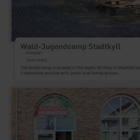
Wald-Jugendcamp Stadtkyll
Stadtkyll
Open today
The forest camp is located in the idyllic Wirfttal in Stadtkyll a
is especially popular with youth and family groups.
learn
more
about:
Nationalpark-
Infopunkt
Resort
Eifeler
Tor