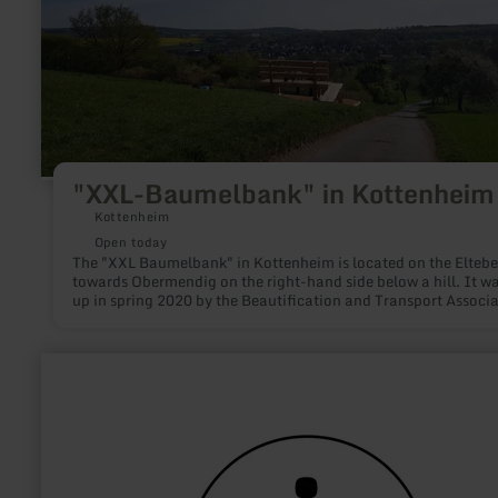
"XXL-Baumelbank" in Kottenheim
Kottenheim
Open today
The "XXL Baumelbank" in Kottenheim is located on the Eltebe
towards Obermendig on the right-hand side below a hill. It wa
up in spring 2020 by the Beautification and Transport Associ
Kottenheim and offers a fantastic view over Kottenheim.
learn
more
about:
Tourist-
Information
Bad
Münstereifel
(Bahnhof)