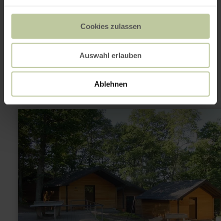
Cookies zulassen
This might also be
interesting
Auswahl erlauben
Ablehnen
learn
more
about:
Wald-
Jugendcamp
Stadtkyll