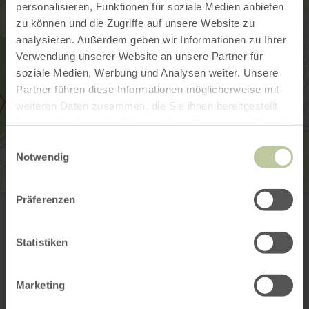
personalisieren, Funktionen für soziale Medien anbieten
zu können und die Zugriffe auf unsere Website zu
analysieren. Außerdem geben wir Informationen zu Ihrer
Verwendung unserer Website an unsere Partner für
soziale Medien, Werbung und Analysen weiter. Unsere
Partner führen diese Informationen möglicherweise mit
weiteren Daten zusammen, die Sie ihnen bereitgestellt
haben oder die sie im Rahmen Ihrer Nutzung der Dienste
gesammelt haben.
Einwilligungsauswahl
Notwendig
...nah und gut Kluwig
Präferenzen
Hausenerstraße 1
56736 Kottenheim
00492651 700583
Statistiken
Email
Plan your arrival
Marketing
Show on map