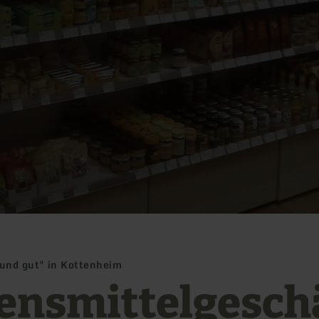
 und gut" in Kottenheim
ensmittelgesch