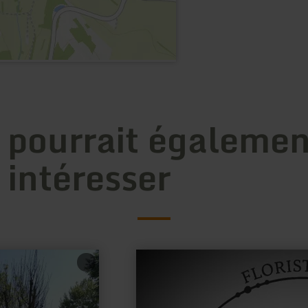
 pourrait égalemen
 intéresser
en
savoir
plus
sur
: