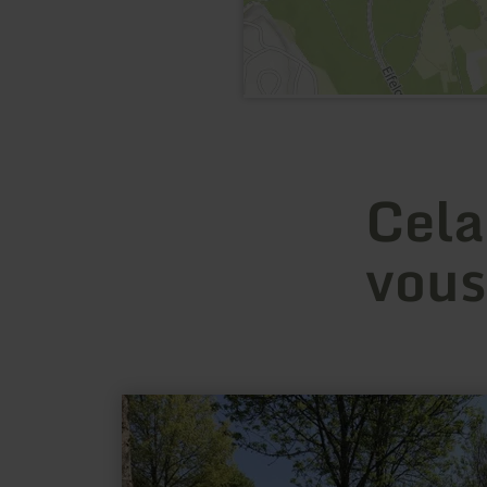
Cela
vous
en
savoir
plus
sur
: