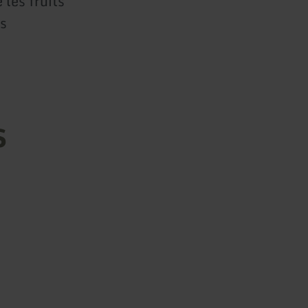
 les fruits
ts
s