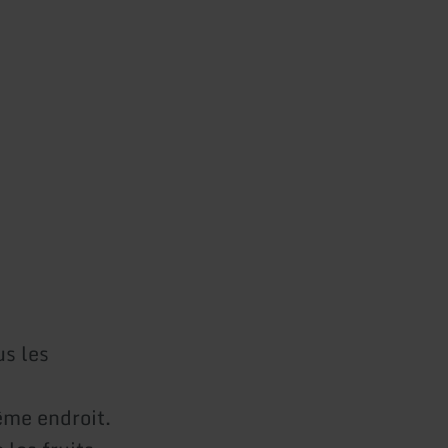
us les
ême endroit.