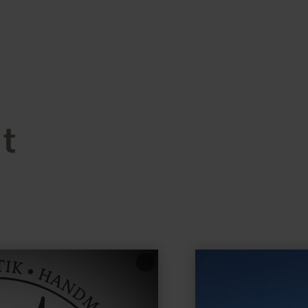
t
en
savoir
plus
sur
: