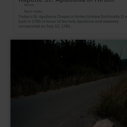
Hirten
Open today
Today's St. Apollonia Chapel in Hirten (Untere Dorfstraße 2) 
built in 1785 in honor of the holy Apollonia and solemnly
consecrated on July 12, 1785.
learn
more
about:
Erlebnisraum
Römerstrasse