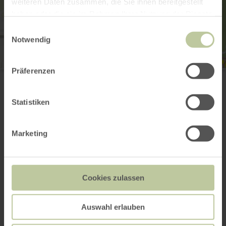
weiteren Daten zusammen, die Sie ihnen bereitgestellt
haben oder die sie im Rahmen Ihrer Nutzung der Dienste
gesammelt haben.
Einwilligungsauswahl
Notwendig
Präferenzen
Kolverather Drees
Heinrich-Hertz-Straße
54450 Daun
(0049)6592 951370
Statistiken
Email
Website
Marketing
Plan your arrival
Show on map
Cookies zulassen
This might also be
Auswahl erlauben