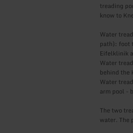
treading po
know to Kne
Water tread
path): foot
Eifelklinik
Water treadi
behind the 
Water treadi
arm pool - 
The two trea
water. The 