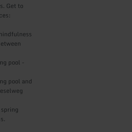
s. Get to
ces:
mindfulness
 between
ing pool -
ing pool and
Kieselweg
 spring
s.