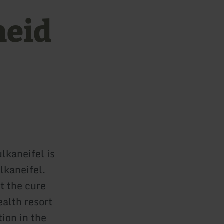
heid
lkaneifel is
lkaneifel.
t the cure
ealth resort
tion in the