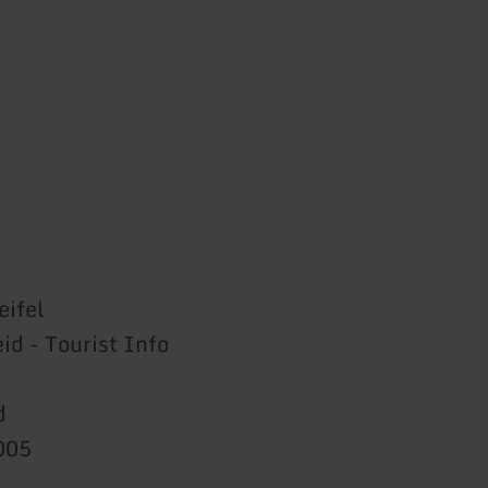
ifel
d - Tourist Info
d
005