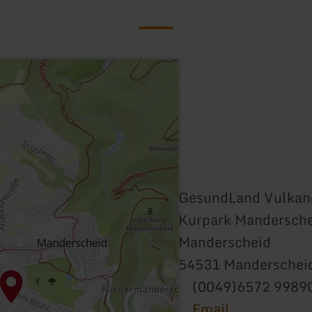
GesundLand Vulkane
Kurpark Manderschei
Manderscheid
54531 Manderschei
(0049)6572 9989
Email