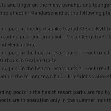
ols and linger on the many benches and lounger
ipp effect in Manderscheid at the following pla
ing pool at the Achtsamkeitspfad Kleine Kyll (
 treading pool and arm pool - Mosenbergstraße
 and Heidsmühle.
ng pool in the health resort park 1 : Foot tread
Kurhaus in Grafenstraße
ng pool in the health resort park 2 : Foot tread
behind the former town hall - Friedrichstraße-
ding pools in the health resort parks are fed by
pools are in operation only in the summer month