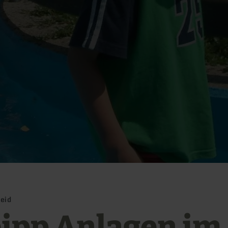
eid
ipp Anlagen im