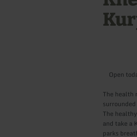
Kur
Open tod
The health 
surrounded b
The healthy 
and take a 
parks breath