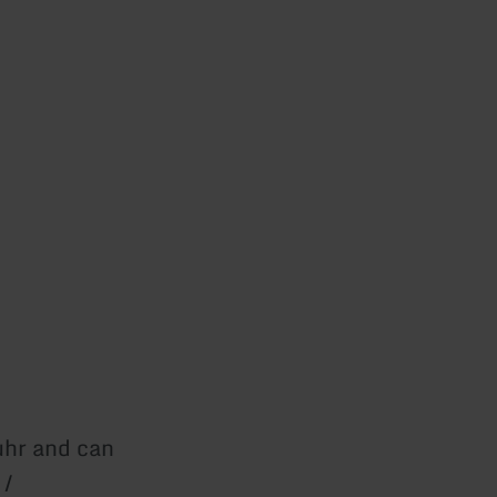
ruhr and can
 /