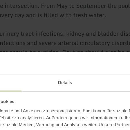
 intersection. From May to September the pool
very day and is filled with fresh water.
urinary tract infections, kidney and bladder dis
nfections and severe arterial circulatory disord
ter should be avoided. Caution should also be e
truation.
Details
Impressions
Cookies
nhalte und Anzeigen zu personalisieren, Funktionen für soziale
Website zu analysieren. Außerdem geben wir Informationen zu I
r soziale Medien, Werbung und Analysen weiter. Unsere Partner