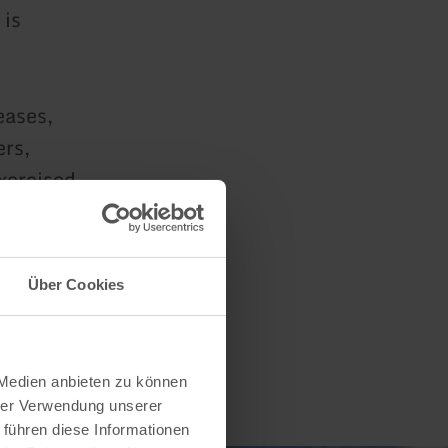
 is
eases,
ers,
xercised
Über Cookies
 Medien anbieten zu können
hrer Verwendung unserer
 führen diese Informationen