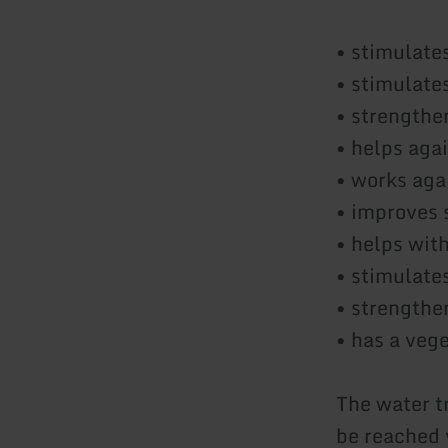
• stimulates
• stimulate
• strengthe
• helps aga
• works aga
• improves 
• helps wit
• stimulate
• strength
• has a vege
The water t
be reached 