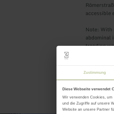
Römerstraße
accessible e
Note: With 
abdominal i
treading wa
during mens
Zustimmung
Diese Webseite verwendet 
Wir verwenden Cookies, um I
und die Zugriffe auf unsere 
Website an unsere Partner fü