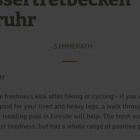
ruhr
SIMMERATH
ay
 freshness kick after hiking or cycling - if you
ood for your tired and heavy legs, a walk throu
 treading pool in Einruhr will help. The fresh w
st tiredness, but has a whole range of positive 