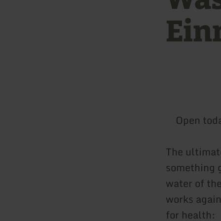
Ein
Open tod
The ultimate
something g
water of the
works again
for health: