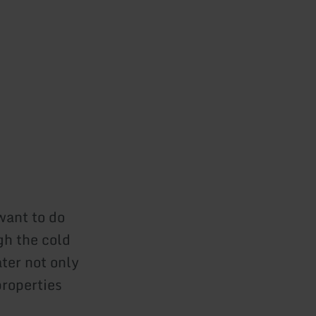
 want to do
gh the cold
ater not only
properties