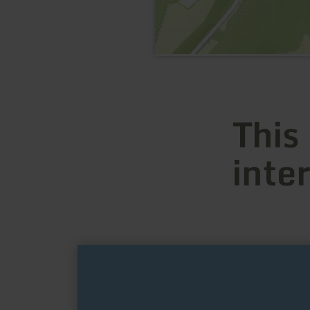
This
inte
learn
more
about:
Kleeburg