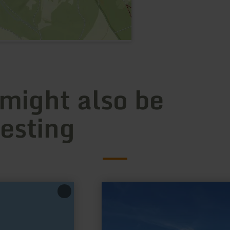
 might also be
resting
learn
more
about:
Hocheifel
view
|