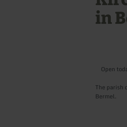
in 
Open tod
The parish c
Bermel.