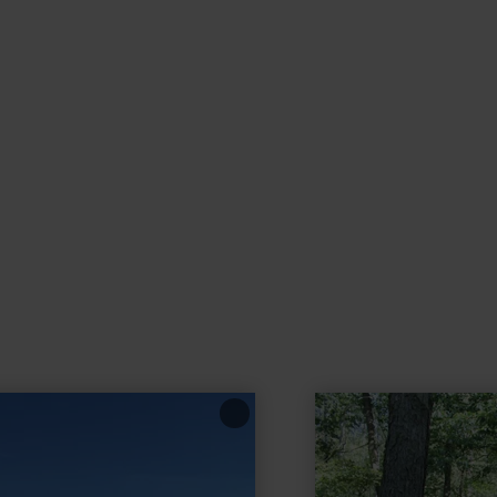
learn
more
about:
Jüdischer
Friedhof
Nickenich