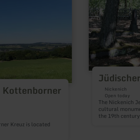
Jüdischer
| Kottenborner
Nickenich
Open today
The Nickenich Je
cultural monumen
the 19th century
Nickenich as a b
ner Kreuz is located