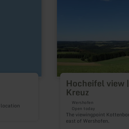
Kottenborner
Kreuz
Hocheifel view 
Kreuz
Wershofen
 location
Open today
The viewingpoint Kottenbor
east of Wershofen.