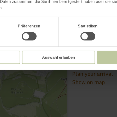
 Daten zusammen, die Sie ihnen bereitgestellt haben oder die s
n.
Pfarrkirche St. Dion
Präferenzen
Statistiken
Hauptstraße 11
56729 Bermel
(0049) 2656 240
Email
Auswahl erlauben
Website
Plan your arrival
Show on map