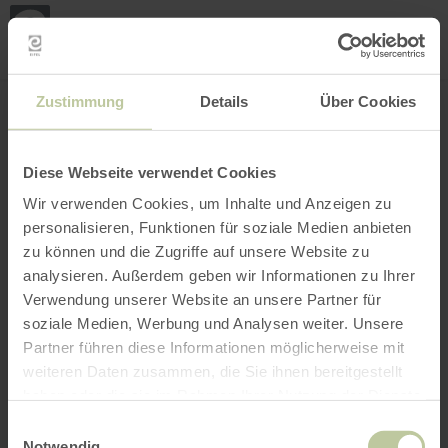
Loca
my
loca
Search location
Open filter
INTERACTIVE MAP
Zustimmung
Details
Über Cookies
Diese Webseite verwendet Cookies
Wir verwenden Cookies, um Inhalte und Anzeigen zu
personalisieren, Funktionen für soziale Medien anbieten
zu können und die Zugriffe auf unsere Website zu
analysieren. Außerdem geben wir Informationen zu Ihrer
Verwendung unserer Website an unsere Partner für
soziale Medien, Werbung und Analysen weiter. Unsere
Partner führen diese Informationen möglicherweise mit
weiteren Daten zusammen, die Sie ihnen bereitgestellt
haben oder die sie im Rahmen Ihrer Nutzung der Dienste
gesammelt haben.
Einwilligungsauswahl
Notwendig