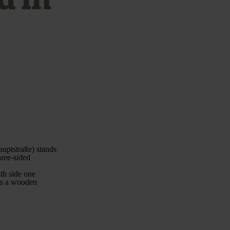
auptstraße) stands
hree-sided
th side one
es a wooden