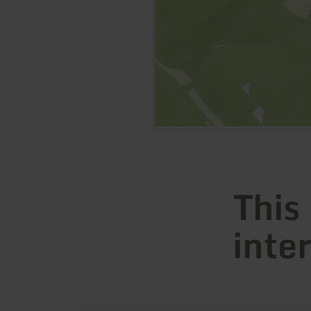
This
inte