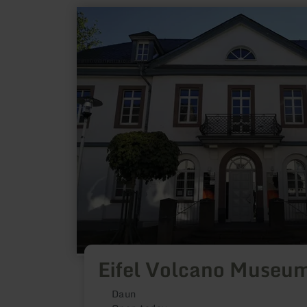
learn
more
about:
Eifel
Volcano
Museum
Eifel Volcano Museu
Daun