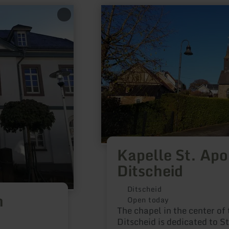
learn
more
about:
Kapelle
St.
Apollonia
in
Ditscheid
Kapelle St. Apol
Ditscheid
Ditscheid
m
Open today
The chapel in the center of
Ditscheid is dedicated to St