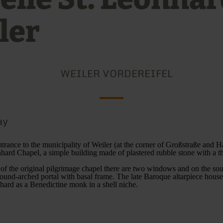
ler
WEILER VORDEREIFEL
ay
ntrance to the municipality of Weiler (at the corner of Großstraße and H
nhard Chapel, a simple building made of plastered rubble stone with a t
 of the original pilgrimage chapel there are two windows and on the sou
und-arched portal with basal frame. The late Baroque altarpiece hous
nhard as a Benedictine monk in a shell niche.