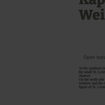
Wei
Open tod
At the southern e
the small St. Leo
chancel.
On the north side
window and the ro
figure of St. Leo