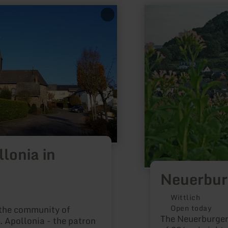
learn
more
about:
Neuerburger
Kopf
lonia in
Neuerbur
Wittlich
Open today
 the community of
The Neuerburger 
. Apollonia - the patron