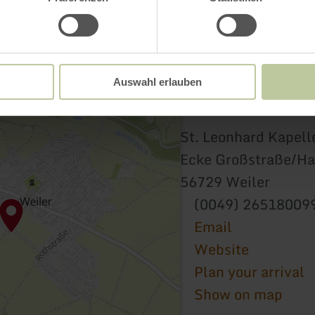
Auswahl erlauben
St. Leonhard Kapell
Ecke Großstraße/Ha
56729 Weiler
(0049) 26518009
Email
Website
Plan your arrival
Show on map