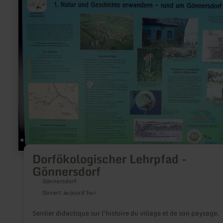
plus
sur
:
Dorfökologischer
Lehrpfad
-
Gönnersdorf
Dorfökologischer Lehrpfad -
Gönnersdorf
Gönnersdorf
Ouvert aujourd'hui
Sentier didactique sur l'histoire du village et de son paysage.