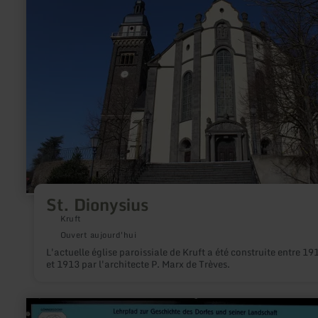
sur
:
St.
Dionysius
St. Dionysius
Kruft
Ouvert aujourd'hui
L'actuelle église paroissiale de Kruft a été construite entre 19
et 1913 par l'architecte P. Marx de Trèves.
en
savoir