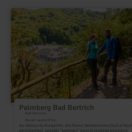
en
savoir
plus
sur
:
Palmberg
Bad
Bertrich
Palmberg Bad Bertrich
Bad Bertrich
Ouvert aujourd'hui
Au-dessus du Kurgarten, des Buxus Sempervirens (buis à feuil
persistantes), appelés "palmiers" dans le langage populaire,