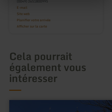
(0049) 2651800995
E-mail
Site web
Planifier votre arrivée
Afficher sur la carte
Cela pourrait
également vous
intéresser
en
savoir
plus