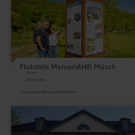
Flutstele MemoriAHR Müsch
Müsch
Open today
Flood stele MemoriAHR Müsch
learn
more
about:
Eifel
Volcano
Museum