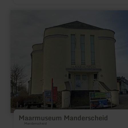
learn
more
about:
Maarmuseum
Manderscheid
Maarmuseum Manderscheid
Manderscheid