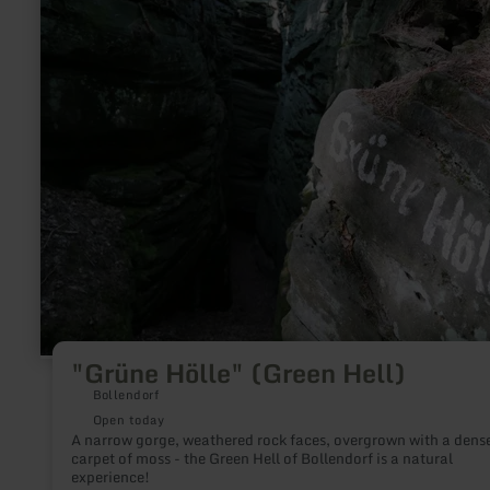
about:
"Grüne
Hölle"
(Green
Hell)
"Grüne Hölle" (Green Hell)
Bollendorf
Open today
A narrow gorge, weathered rock faces, overgrown with a dens
carpet of moss - the Green Hell of Bollendorf is a natural
experience!