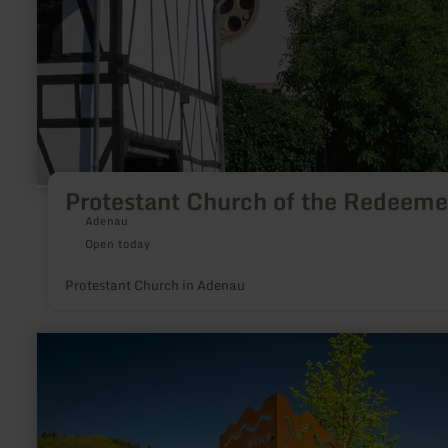
Protestant Church of the Redeeme
Adenau
Open today
Protestant Church in Adenau
learn
more
about:
Flutstele
MemoriAHR
Müsch