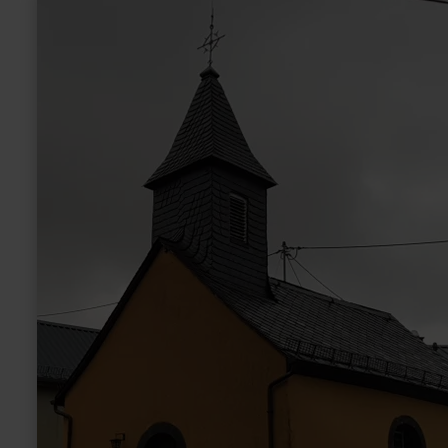
informatie
over:
Kapelle
"Zur
Geburt
Marias"
in
Langscheid