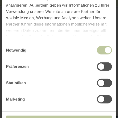
analysieren. Außerdem geben wir Informationen zu Ihrer
Kapelle St. Apollonia
Verwendung unserer Website an unsere Partner für
Untere Dorfstraße 2
56729 Hirten
soziale Medien, Werbung und Analysen weiter. Unsere
(0049) 2651800995
Partner führen diese Informationen möglicherweise mit
E-mail
weiteren Daten zusammen, die Sie ihnen bereitgestellt
Website
haben oder die sie im Rahmen Ihrer Nutzung der Dienste
Aankomst plannen
gesammelt haben.
Einwilligungsauswahl
Op kaart weergeven
Notwendig
Präferenzen
Dit kan ook
Statistiken
interessant zijn
Marketing
meer