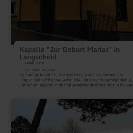
Kapelle "Zur Geburt Marias" in
Langscheid
Langscheid
Vandaag geopend
De huidige kapel "Zur Birth Marias" aan de Helleweg 3 in
Langscheid werd gebouwd in 1847 en is overdag toegankelijk.
ligt schuin tegenover de indrukwekkende dorpslinde in het ce
van het dorp. De kleine gemeente Langscheid zelf is idyllisch
gelegen midden in de jeneverbesheide.
meer
informatie
over:
Observatorium
Hoher
List