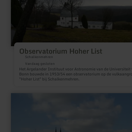
Observatorium Hoher List
Schalkenmehren
Vandaag gesloten
Het Argelander Instituut voor Astronomie van de Universiteit
Bonn bouwde in 1953/54 een observatorium op de vulkaangr
"Hoher List" bij Schalkenmehren.
meer
informatie
over:
Köln