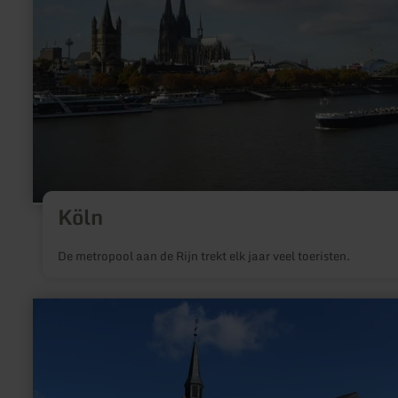
Köln
De metropool aan de Rijn trekt elk jaar veel toeristen.
meer
informatie
over:
St.
Marien