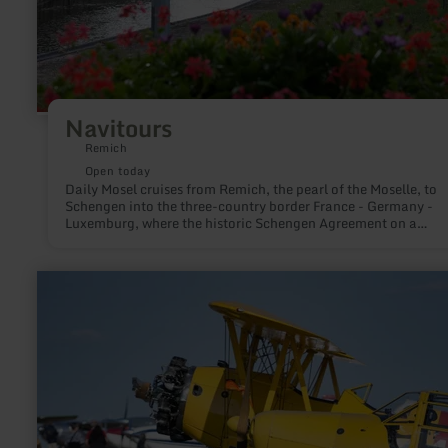
Navitours
Remich
Open today
Daily Mosel cruises from Remich, the pearl of the Moselle, to
Schengen into the three-country border France - Germany -
Luxemburg, where the historic Schengen Agreement on a
passenger ship was signed on 14.06.1985. So relax on the lar
deck enjoying a glass of wine or in the air-conditioned salon.
learn
more
about:
Segelflugplatz
Wershofen