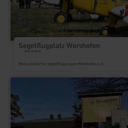
Segelflugplatz Wershofen
Wershofen
Welcome to the Segelfluggruppe Wershofen e.V.
learn
more
about:
RWE
E-
Bike
Ladestation
Dreis