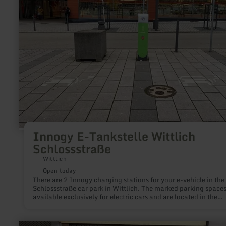
Schlossstraße
Innogy E-Tankstelle Wittlich
Schlossstraße
Wittlich
Open today
There are 2 Innogy charging stations for your e-vehicle in the
Schlossstraße car park in Wittlich. The marked parking spaces
available exclusively for electric cars and are located in the
immediate vicinity of the town, opposite the Schlossgalerie
Wittlich. The parking spaces are free of charge during the cha
period.
learn