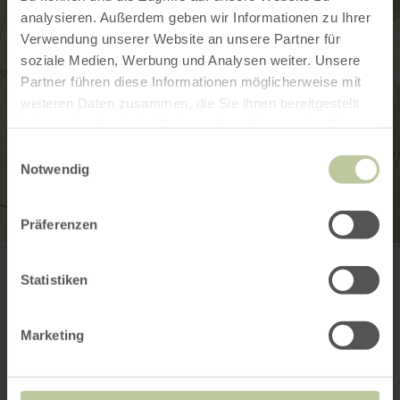
analysieren. Außerdem geben wir Informationen zu Ihrer
Verwendung unserer Website an unsere Partner für
soziale Medien, Werbung und Analysen weiter. Unsere
Partner führen diese Informationen möglicherweise mit
weiteren Daten zusammen, die Sie ihnen bereitgestellt
haben oder die sie im Rahmen Ihrer Nutzung der Dienste
gesammelt haben.
Einwilligungsauswahl
Notwendig
Präferenzen
Tourist-Information Wittlich Stadt & Land
Marktplatz / Neustraße 2
Statistiken
54516 Wittlich
0049 6571 146624
Email
Marketing
Website
Plan your arrival
Show on map