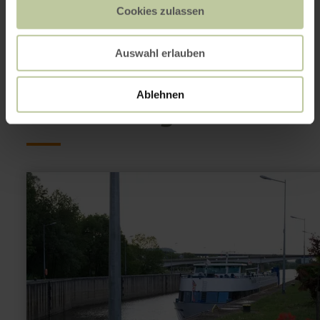
Cookies zulassen
Auswahl erlauben
This might also be
interesting
Ablehnen
learn
more
about:
Navitours