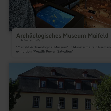
Archäologisches Museum Maifeld
Münstermaifeld
"Maifeld Archaeological Museum" in Münstermaifeld Permanent
exhibition "Wealth Power. Salvation"
learn
more
about:
Johanniter-
Komturei