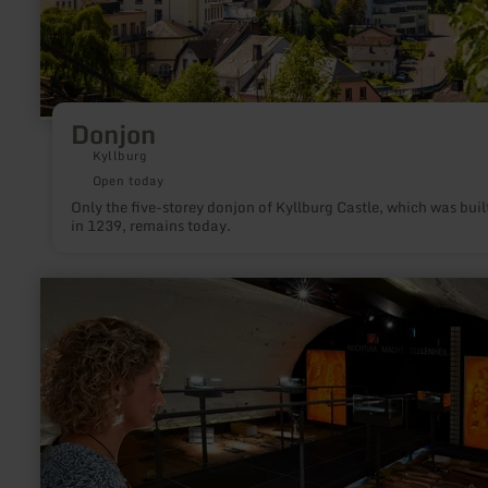
Donjon
Kyllburg
Open today
Only the five-storey donjon of Kyllburg Castle, which was buil
in 1239, remains today.
learn
more
about:
Archäologisches
Museum
Maifeld