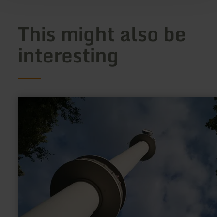
This might also be
interesting
learn
more
about:
Gänsehalsturm