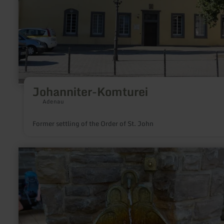
Johanniter-Komturei
Adenau
Former settling of the Order of St. John
learn
more
about:
Dunaris-
Quelle