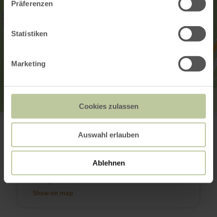
Präferenzen
Statistiken
Marketing
Cookies zulassen
Tourist-Information Wittlich Stadt & Land
Marktplatz / Neustraße 2
54516 Wittlich
Auswahl erlauben
0049 6571 146624
Email
Ablehnen
Website
Plan your arrival
Show on map