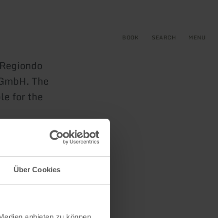
BOOK
SEARCH
MENU
e Regiondo
 GmbH. The
e for the
Über Cookies
 Medien anbieten zu können