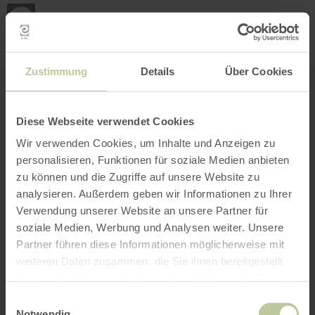
Back
Skip to main content
Skip to search
Skip to main navigation
Skip to footer
to
home
page
BOOK
SEARCH
MENU
The leisure activities listed below have been
Zustimmung
Details
Über Cookies
posted on the Regiondo booking platform by the
provider GesundLand Vulkaneifel GmbH. The
provider GesundLand Vulkaneifel GmbH is
Diese Webseite verwendet Cookies
solely responsible for the content.
Wir verwenden Cookies, um Inhalte und Anzeigen zu
personalisieren, Funktionen für soziale Medien anbieten
zu können und die Zugriffe auf unsere Website zu
analysieren. Außerdem geben wir Informationen zu Ihrer
Verwendung unserer Website an unsere Partner für
soziale Medien, Werbung und Analysen weiter. Unsere
Partner führen diese Informationen möglicherweise mit
weiteren Daten zusammen, die Sie ihnen bereitgestellt
haben oder die sie im Rahmen Ihrer Nutzung der Dienste
gesammelt haben.
Einwilligungsauswahl
Notwendig